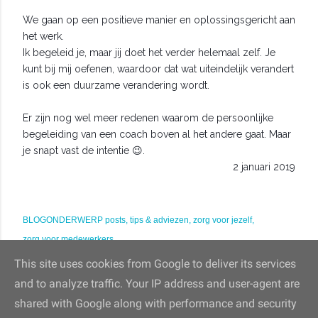
We gaan op een positieve manier en oplossingsgericht aan
het werk.
Ik begeleid je, maar jij doet het verder helemaal zelf. Je
kunt bij mij oefenen, waardoor dat wat uiteindelijk verandert
is ook een duurzame verandering wordt.
Er zijn nog wel meer redenen waarom de persoonlijke
begeleiding van een coach boven al het andere gaat. Maar
je snapt vast de intentie
😉
.
2 januari 2019
BLOGONDERWERP
posts
tips & adviezen
zorg voor jezelf
zorg voor medewerkers
This site uses cookies from Google to deliver its services
and to analyze traffic. Your IP address and user-agent are
shared with Google along with performance and security