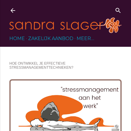
Doorgaan naar hoofdcontent
HOME
ZAKELIJK AANBOD
MEER…
HOE ONTWIKKEL JE EFFECTIEVE
STRESSMANAGEMENTTECHNIEKEN?