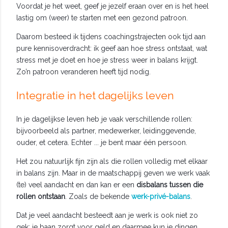
Voordat je het weet, geef je jezelf eraan over en is het heel
lastig om (weer) te starten met een gezond patroon.
Daarom besteed ik tijdens coachingstrajecten ook tijd aan
pure kennisoverdracht: ik geef aan hoe stress ontstaat, wat
stress met je doet en hoe je stress weer in balans krijgt.
Zo’n patroon veranderen heeft tijd nodig.
Integratie in het dagelijks leven
In je dagelijkse leven heb je vaak verschillende rollen:
bijvoorbeeld als partner, medewerker, leidinggevende,
ouder, et cetera. Echter ... je bent maar één persoon.
Het zou natuurlijk fijn zijn als die rollen volledig met elkaar
in balans zijn. Maar in de maatschappij geven we werk vaak
(te) veel aandacht en dan kan er een
disbalans tussen die
rollen ontstaan
. Zoals de bekende
werk-privé-balans
.
Dat je veel aandacht besteedt aan je werk is ook niet zo
gek: je baan zorgt voor geld en daarmee kun je dingen